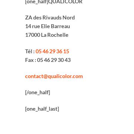
[one_half]QUALICOLOR
ZA des Rivauds Nord
14 rue Elie Barreau
17000 La Rochelle
Tél :
05 46 29 36 15
Fax : 05 46 29 30 43
contact@qualicolor.com
[/one_half]
[one_half_last]