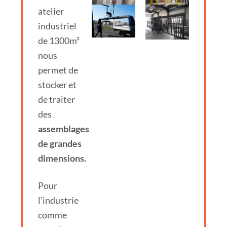
atelier
industriel
de 1300m²
nous
permet de
stocker et
de traiter
des
assemblages
de grandes
dimensions.
Pour
l’industrie
comme