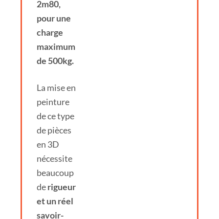
2m80,
pour une
charge
maximum
de 500kg.
La mise en
peinture
de ce type
de pièces
en 3D
nécessite
beaucoup
de
rigueur
et un réel
savoir-