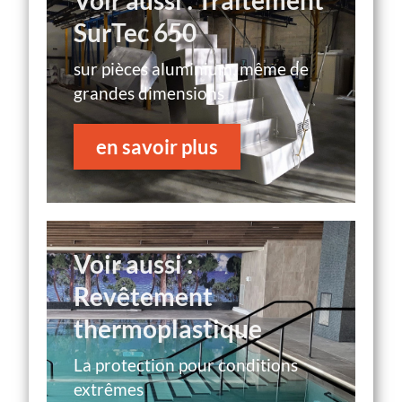
SurTec 650
sur pièces aluminium, même de
grandes dimensions
en savoir plus
Voir aussi :
Revêtement
thermoplastique
La protection pour conditions
extrêmes