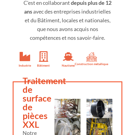
C'est en collaborant
depuis plus de 12
ans
avec des entreprises industrielles
et du Bâtiment, locales et nationales,
que nous avons acquis nos
compétences et nos savoir-faire.
Construction métallique
Industrie
Bâtiment
Nautisme
Traitement
de
surface
de
pièces
XXL
Notre