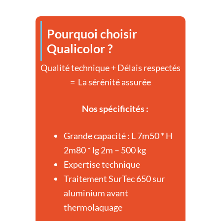
Pourquoi
choisir
Qualicolor
?
Qualité technique + Délais respectés
= La sérénité assurée
Nos spécificités :
Grande capacité : L 7m50 * H
2m80 * lg 2m – 500 kg
Expertise technique
Traitement SurTec 650 sur
aluminium avant
thermolaquage