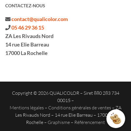
CONTACTEZ-NOUS
contact@qualicolor.com
05 46 29 36 15
ZA Les Rivauds Nord
14 rue Elie Barreau
17000 La Rochelle
Copyright © 2026 QUALICOLOR – Siret 880 283 734
00015 –
Mentions légales
–
Conditions générales de ventes
– ZA
Les Rivauds Nord – 14 rue Elie Barreau – 17000 La
Rochelle –
Graphisme
–
Référencement