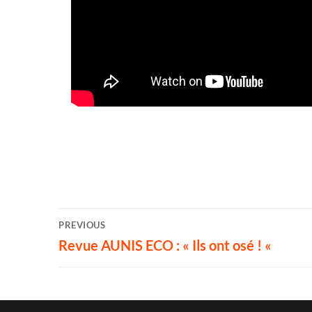
PREVIOUS
Revue AUNIS ECO : « Ils ont osé ! «